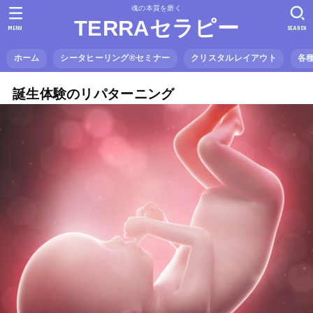
魂の本質を磨く
TERRAセラピー
MENU
SEARCH
ホーム
シータヒーリング®️セミナー
クリスタルレイアウト
各
誕生体験のリパターニング