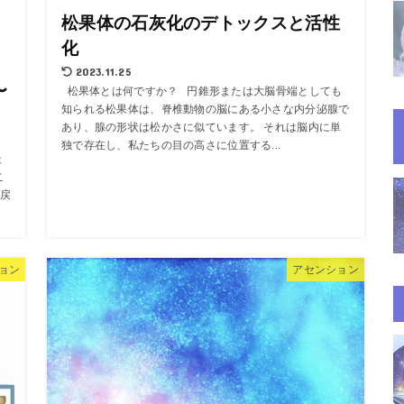
松果体の石灰化のデトックスと活性
化
2023.11.25
〜
松果体とは何ですか？ 円錐形または大脳骨端としても
知られる松果体は、脊椎動物の脳にある小さな内分泌腺で
あり、腺の形状は松かさに似ています。 それは脳内に単
独で存在し、私たちの目の高さに位置する...
最
こ
戻
ョン
アセンション