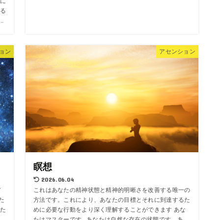
に
る
.
ョン
アセンション
瞑想
2026.06.04
ア
これはあなたの精神状態と精神的明晰さを改善する唯一の
た
方法です。これにより、あなたの目標とそれに到達するた
た
めに必要な行動をより深く理解することができます あな
たはマスターです あなたは自然な存在の状態です。あ...