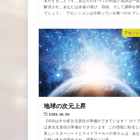
実行することです。あなたのすべての問題と悩みは一度
解決され、あなたは永遠の喜び、自由、そして調和を得
でしょう。 アセンションは今残っている唯一のオプシ..
アセンシ
地球の次元上昇
2026.06.04
GAIAは今や多次元居住の準備ができています！ ガイ
は多次元居住の準備ができています この惑星に転生し
美しいスターシードとライトワーカーの皆さんは、あな
の軽い体を目覚めさせ、惑星がより低...