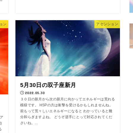
ョン
アセンション
5月30日の双子座新月
2022.05.30
３０日の新月から次の新月に向かってエネルギーは荒れる
模様です。 HSPの方は衝撃を受けるかもしれませんね。
前もって荒々しいエネルギーになると わかっていると幾
分和らぎますよね。 どうぞ逆手にとって対応されてくだ
レア
さいね。...
動
る