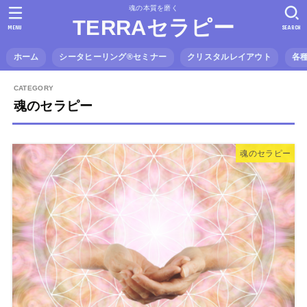
魂の本質を磨く
TERRAセラピー
MENU
SEARCH
ホーム
シータヒーリング®️セミナー
クリスタルレイアウト
各
魂のセラピー
魂のセラピー