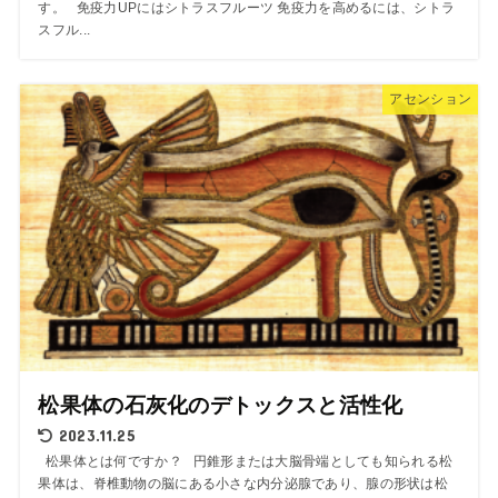
す。 免疫力UPにはシトラスフルーツ 免疫力を高めるには、シトラ
スフル...
アセンション
松果体の石灰化のデトックスと活性化
2023.11.25
松果体とは何ですか？ 円錐形または大脳骨端としても知られる松
果体は、脊椎動物の脳にある小さな内分泌腺であり、腺の形状は松