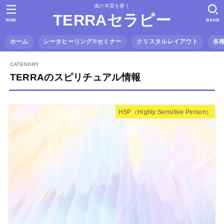
魂の本質を磨く
TERRAセラピー
MENU
SEARCH
ホーム
シータヒーリング®️セミナー
クリスタルレイアウト
各
TERRAのスピリチュアル情報
HSP（Highly Sensitive Person）