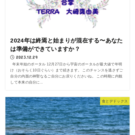
2024年は終焉と始まりが混在する〜あなた
は準備ができていますか？
2023.12.29
年末年始のポータル 12月27日から宇宙のポータルが最大値で年明
け（おそらく10日ぐらい）まで続きます。 このチャンスを逃さずご
自分の内面の神聖なるご自分にお戻りくださいね。 この時期に内観
して本来の自分に...
食とデドックス