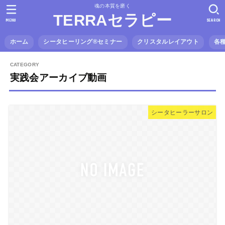
魂の本質を磨く
TERRAセラピー
MENU
SEARCH
ホーム
シータヒーリング®️セミナー
クリスタルレイアウト
各
実践会アーカイブ動画
シータヒーラーサロン