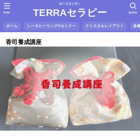
魂の本質を磨く
TERRAセラピー
MENU
SEARCH
ホーム
シータヒーリング®️セミナー
クリスタルレイアウト
各
香司養成講座