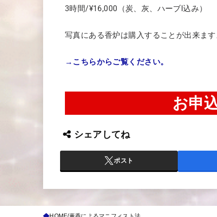
3時間/¥16,000（炭、灰、ハーブl込み）
写真にある香炉は購入することが出来ます
→こちらからご覧ください。
お申
シェアしてね
ポスト
HOME
薫香によるマニフィスト法