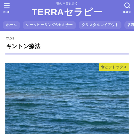
魂の本質を磨く
TERRAセラピー
MENU
SEARCH
ホーム
シータヒーリング®️セミナー
クリスタルレイアウト
各
キントン療法
食とデドックス