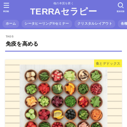
魂の本質を磨く
TERRAセラピー
MENU
SEARCH
ホーム
シータヒーリング®️セミナー
クリスタルレイアウト
各
免疫を高める
食とデドックス