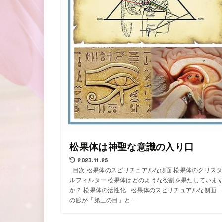
松果体は神聖な意識の入り口
2023.11.25
目次 松果体のスピリチュアルな側面 松果体のクリス
ルフィルター 松果体はどのような役割を果たしていま
か？ 松果体の活性化 松果体のスピリチュアルな側面 
の腺が「第三の目」と...