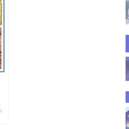
タ
す
こ